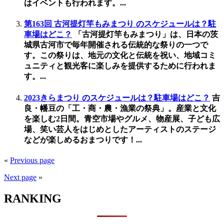
はイベントも行われます。...
第163回 古河提灯竿もみまつり のスケジュールは？駐
車場はどこ？
「古河提灯竿もみまつり」は、日本の茨
城県古河市で毎年開催される伝統的な祭りの一つで
す。この祭りは、地元の文化と伝統を祝い、地域コミ
ュニティと観光客に楽しみを提供するために行われま
す。...
2023きらまつり のスケジュールは？駐車場はどこ？
吉
良・幡豆の「工・商・農・漁業の祭典」。産業と文化
を楽しむ2日間。青空市場やグルメ、物産展、子ども広
場、笑い芸人をはじめとしたアーティストのステージ
などが楽しめるおまつりです！...
«
Previous page
Next page
»
RANKING