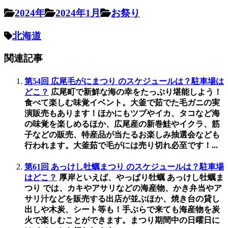
2024年
2024年1月
お祭り
北海道
関連記事
第54回 広尾毛がにまつり のスケジュールは？駐車場は
どこ？
広尾町で新鮮な海の幸をたっぷり堪能しよう！
食べて楽しむ味覚イベント。大釜で茹でた毛ガニの実
演販売もあります！ほかにもツブやイカ、タコなど海
の味覚を楽しめるほか、広尾産の新巻鮭やイクラ、筋
子などの販売、特産品が当たるお楽しみ抽選会なども
行われます。大釜茹で毛がには売り切れ必至です！...
第61回 あっけし牡蠣まつり のスケジュールは？駐車場
はどこ？
厚岸といえば、やっぱり牡蠣 あっけし牡蠣ま
つり では、カキやアサリなどの海産物、かき弁当やア
サリ汁などを販売する出店が並ぶほか、焼き台の貸し
出しや木炭、シート等も！手ぶらで来ても海産物を炭
火で楽しむことができます。まつり期間中の日曜日に