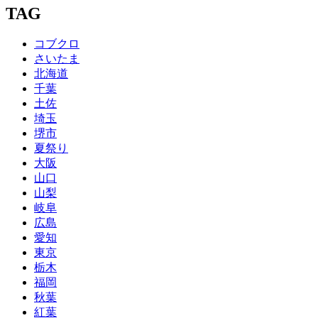
TAG
コブクロ
さいたま
北海道
千葉
土佐
埼玉
堺市
夏祭り
大阪
山口
山梨
岐阜
広島
愛知
東京
栃木
福岡
秋葉
紅葉