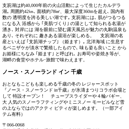
支笏湖は約40,000年前の火山活動によって生じたカルデラ
湖｡ 周囲約42㎞､ 面積約78㎢、最大深度360mを超え､ 国内有
数の 透明度を誇る美しい湖です｡ 支笏湖には､ 肌がつるつる
になる入 浴感から ｢美肌づくり｣ の湯として知られる名湯が
湧き､ 対岸には 湖を眼前に望む露天風呂が魅力の丸駒温泉も
あり､ それぞれに 趣きある湯浴が楽しめる。 支笏湖の名
産といえば ｢支笏湖チップ｣ （姫ます）｡ 北洋海域 に生息す
るベニザケが淡水で繁殖したもので､ 味も姿も良いこと から
お姫様にちなみ ｢姫ます｣ と呼ばれ､ お寿司や姿焼き等が、
湖畔の食堂やホテル･旅館で味わえます。
ノース・スノーランド イン 千歳
おとなもこどもも楽しめる千歳の冬の レジャースポット
『ノース・スノーランド in千歳』が氷濤まつりコラボ会場と
して 特設オープン！ チューブスライダーや４輪バギー、
大 人気のスノーラフティングやミニスノー モービルなど雪
の上ならではのアクティ ビティが楽しめます。（一部アイ
テム有料）
〒066-0068