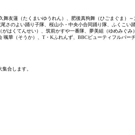
久舞友蓮（たくまいゆうれん）、肥後真狗舞（ひごまぐま）～
後荒尾さのよい踊り子隊、桜山小・中央小合同踊り隊、ふくこい
がはくてんせい）、筑前かすや一番隊、夢美組（ゆめみぐみ）、
 颯華（そうか）、T・Kふれんず、BBCビューティフルバー
大集合します。
。