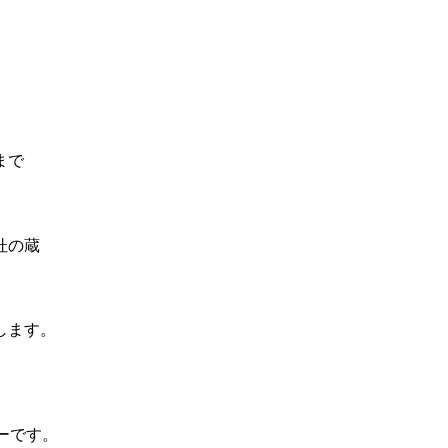
まで
杜の蔵
します。
ーです。