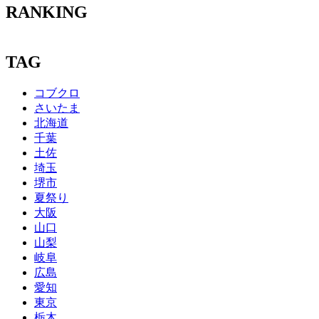
RANKING
TAG
コブクロ
さいたま
北海道
千葉
土佐
埼玉
堺市
夏祭り
大阪
山口
山梨
岐阜
広島
愛知
東京
栃木