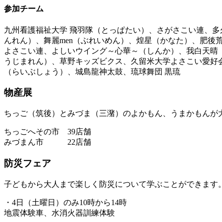
参加チーム
九州看護福祉大学 飛羽隊（とっぱたい）、さがさこい連、多
んれん）、舞麗men（ぶれいめん）、煌星（かなた）、肥
よさこい連、よしいウイング～心華～（しんか）、我白天晴（
うじまれん）、草野キッズビクス、久留米大学よさこい愛好会
（らいぶしょう）、城島龍神太鼓、琉球舞団 黒琉
物産展
ちっご（筑後）とみづま（三潴）のよかもん、うまかもんが
ちっごへその市 39店舗
みづまん市 22店舗
防災フェア
子どもから大人まで楽しく防災について学ぶことができます
・4日（土曜日）のみ10時から14時
地震体験車、水消火器訓練体験