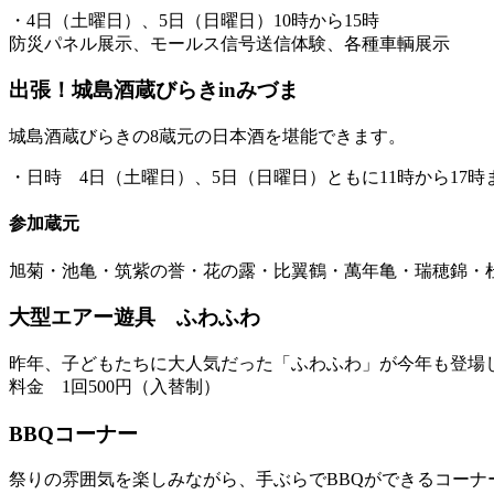
・4日（土曜日）、5日（日曜日）10時から15時
防災パネル展示、モールス信号送信体験、各種車輌展示
出張！城島酒蔵びらきinみづま
城島酒蔵びらきの8蔵元の日本酒を堪能できます。
・日時 4日（土曜日）、5日（日曜日）ともに11時から17時
参加蔵元
旭菊・池亀・筑紫の誉・花の露・比翼鶴・萬年亀・瑞穂錦・
大型エアー遊具 ふわふわ
昨年、子どもたちに大人気だった「ふわふわ」が今年も登場
料金 1回500円（入替制）
BBQコーナー
祭りの雰囲気を楽しみながら、手ぶらでBBQができるコーナ