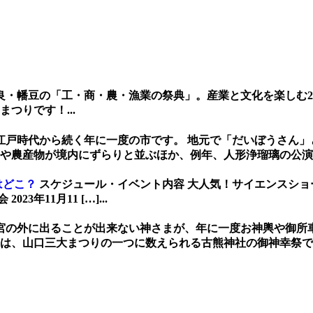
良・幡豆の「工・商・農・漁業の祭典」。産業と文化を楽しむ
つりです！...
江戸時代から続く年に一度の市です。 地元で「だいぼうさん
や農産物が境内にずらりと並ぶほか、例年、人形浄瑠璃の公演や
はどこ？
スケジュール・イベント内容 大人気！サイエンスショー 2023年1
3年11月11 […]...
宮の外に出ることが出来ない神さまが、年に一度お神輿や御所
、山口三大まつりの一つに数えられる古熊神社の御神幸祭です。