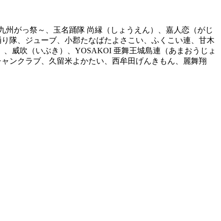
九州がっ祭～、玉名踊隊 尚縁（しょうえん）、嘉人恋（がじ
踊り隊、ジューブ、小郡たなばたよさこい、ふくこい連、甘木
威吹（いぶき）、YOSAKOI 亜舞王城島連（あまおうじょ
チャンクラブ、久留米よかたい、西牟田げんきもん、麗舞翔