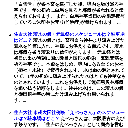
「白雪号」が各本宮を巡拝した後、境内を駆け巡る神
事です。年の初めに白馬を見ると邪気が祓われると伝
えられております。 また、白馬神事当日のみ限定授与
しているご朱印やお守り(竹駒守)が受けられます。...
住吉大社 若水の儀・元旦祭のスケジュールは？駐車場
はどこ？
若水の儀とは、宮司自ら神井より汲み上げた
若水を竹筒に入れ、神様にお供えする儀式です。若水
は邪気を祓う若返りの信仰があります。 元旦祭とは、
初日の出の時刻に国の隆昌と国民の弥栄、五穀豊穣を
祈る神事です。本殿をはじめ、境内にある全てのお社
（摂社・末社）で斎行されます。 水は命の源とされて
いて、1年の初めに汲み上げられた水はとても神聖なも
のとされています。これをお供えして無病息災や邪気
を追い払う祈願をします。神井の水は、この若水の儀
と御田植神事の時にだけ汲み上げられ用いられま
す。...
住吉大社 市戎大国社例祭「えべっさん」のスケジュー
ルは？駐車場はどこ？
えべっさんは、大阪最古のえび
す祭りです。「住吉のえべっさん」として商売を営む