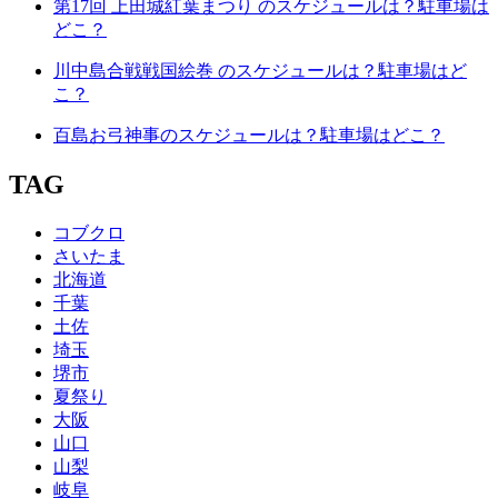
第17回 上田城紅葉まつり のスケジュールは？駐車場は
どこ？
川中島合戦戦国絵巻 のスケジュールは？駐車場はど
こ？
百島お弓神事のスケジュールは？駐車場はどこ？
TAG
コブクロ
さいたま
北海道
千葉
土佐
埼玉
堺市
夏祭り
大阪
山口
山梨
岐阜