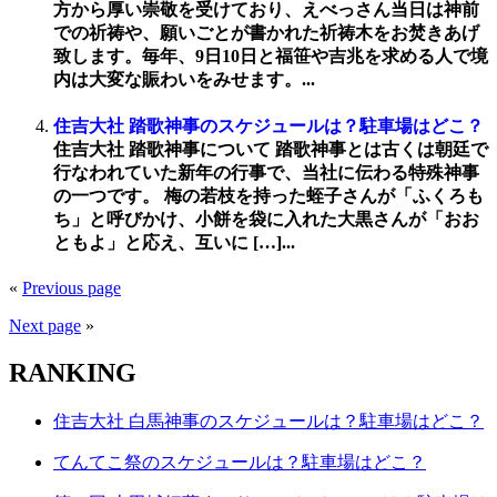
方から厚い崇敬を受けており、えべっさん当日は神前
での祈祷や、願いごとが書かれた祈祷木をお焚きあげ
致します。毎年、9日10日と福笹や吉兆を求める人で境
内は大変な賑わいをみせます。...
住吉大社 踏歌神事のスケジュールは？駐車場はどこ？
住吉大社 踏歌神事について 踏歌神事とは古くは朝廷で
行なわれていた新年の行事で、当社に伝わる特殊神事
の一つです。 梅の若枝を持った蛭子さんが「ふくろも
ち」と呼びかけ、小餅を袋に入れた大黒さんが「おお
ともよ」と応え、互いに […]...
«
Previous page
Next page
»
RANKING
住吉大社 白馬神事のスケジュールは？駐車場はどこ？
てんてこ祭のスケジュールは？駐車場はどこ？