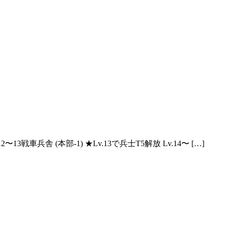
3戦車兵舎 (本部-1) ★Lv.13で兵士T5解放 Lv.14〜 […]