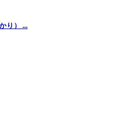
） ...