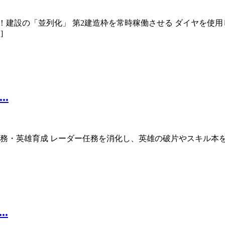
必須！建設の「並列化」 第2建造枠を常時稼働させる ダイヤを使
]
.
ー任務・英雄育成 レーダー任務を消化し、英雄の破片やスキル本
.