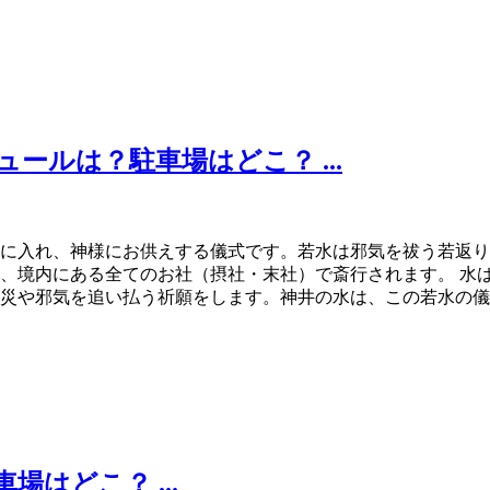
ールは？駐車場はどこ？ ...
に入れ、神様にお供えする儀式です。若水は邪気を祓う若返り
、境内にある全てのお社（摂社・末社）で斎行されます。 水
災や邪気を追い払う祈願をします。神井の水は、この若水の儀
はどこ？ ...