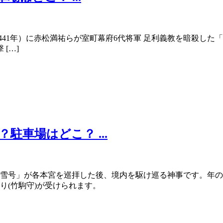
441年）に赤松満祐らが室町幕府6代将軍 足利義教を暗殺し
[…]
駐車場はどこ？ ...
雪号」が各本宮を巡拝した後、境内を駆け巡る神事です。年の
り(竹駒守)が受けられます。