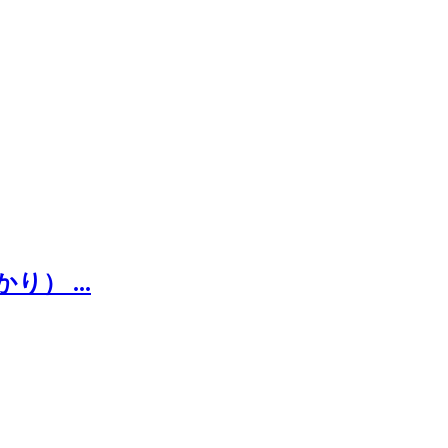
） ...