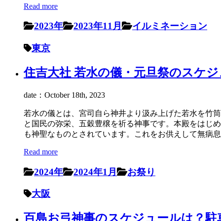
Read more
2023年
2023年11月
イルミネーション
東京
住吉大社 若水の儀・元旦祭のスケジュ
date：October 18th, 2023
若水の儀とは、宮司自ら神井より汲み上げた若水を竹筒
と国民の弥栄、五穀豊穣を祈る神事です。本殿をはじめ
も神聖なものとされています。これをお供えして無病息
Read more
2024年
2024年1月
お祭り
大阪
百島お弓神事のスケジュールは？駐車場