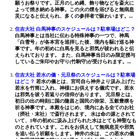
願うお祭りです。正月のしめ縄、飾り物などを斎火に
よって焼き納める神事。この火の煙を浴びると無病息
災になると伝えられ、多くの参拝者で賑わいます。...
住吉大社 白馬神事のスケジュールは？駐車場はどこ？
白馬神事とは当社に伝わる特殊神事の一つで、神馬
「白雪号」が各本宮を巡拝した後、境内を駆け巡る神
事です。年の初めに白馬を見ると邪気が祓われると伝
えられております。 また、白馬神事当日のみ限定授与
しているご朱印やお守り(竹駒守)が受けられます。...
住吉大社 若水の儀・元旦祭のスケジュールは？駐車場
はどこ？
若水の儀とは、宮司自ら神井より汲み上げた
若水を竹筒に入れ、神様にお供えする儀式です。若水
は邪気を祓う若返りの信仰があります。 元旦祭とは、
初日の出の時刻に国の隆昌と国民の弥栄、五穀豊穣を
祈る神事です。本殿をはじめ、境内にある全てのお社
（摂社・末社）で斎行されます。 水は命の源とされて
いて、1年の初めに汲み上げられた水はとても神聖なも
のとされています。これをお供えして無病息災や邪気
を追い払う祈願をします。神井の水は、この若水の儀