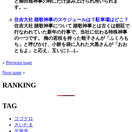
と御田植神事の時にだけ汲み上げられ用いられま
す。...
住吉大社 踏歌神事のスケジュールは？駐車場はどこ？
住吉大社 踏歌神事について 踏歌神事とは古くは朝廷で
行なわれていた新年の行事で、当社に伝わる特殊神事
の一つです。 梅の若枝を持った蛭子さんが「ふくろも
ち」と呼びかけ、小餅を袋に入れた大黒さんが「おお
ともよ」と応え、互いに […]...
«
Previous page
Next page
»
RANKING
TAG
コブクロ
さいたま
北海道