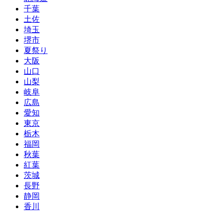
千葉
土佐
埼玉
堺市
夏祭り
大阪
山口
山梨
岐阜
広島
愛知
東京
栃木
福岡
秋葉
紅葉
茨城
長野
静岡
香川