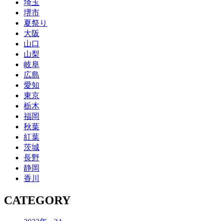
埼玉
堺市
夏祭り
大阪
山口
山梨
岐阜
広島
愛知
東京
栃木
福岡
秋葉
紅葉
茨城
長野
静岡
香川
CATEGORY