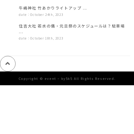
牛嶋神社 竹あかりライトアップ ...
date：October 24th, 2023
住吉大社 若水の儀・元旦祭のスケジュールは？駐車場
...
date：October 18th, 2023
Copyright © event – ky5k5 All Rights Reserved.