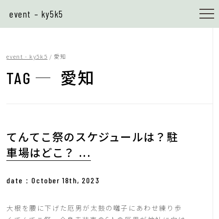
event – ky5k5
event - ky5k5
/
愛知
愛知
TAG
てんてこ祭のスケジュールは？駐
車場はどこ？ ...
date：October 18th, 2023
大根を腰に下げた厄男が太鼓の囃子にあわせ練り歩