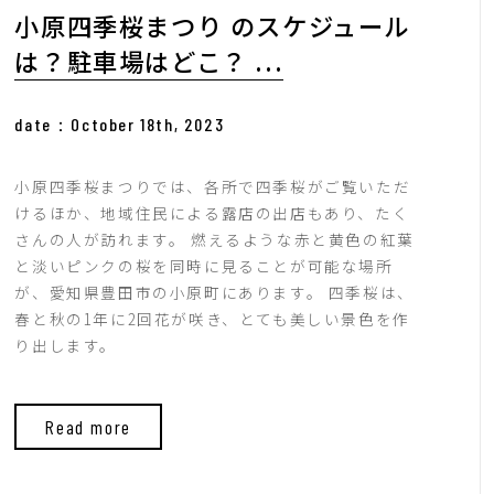
小原四季桜まつり のスケジュール
は？駐車場はどこ？ ...
date：October 18th, 2023
小原四季桜まつりでは、各所で四季桜がご覧いただ
けるほか、地域住民による露店の出店もあり、たく
さんの人が訪れます。 燃えるような赤と黄色の紅葉
と淡いピンクの桜を同時に見ることが可能な場所
が、愛知県豊田市の小原町にあります。 四季桜は、
春と秋の1年に2回花が咲き、とても美しい景色を作
り出します。
Read more