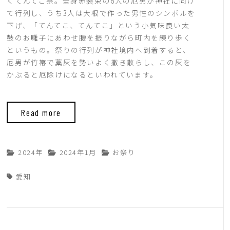
くてんてこ祭。全身赤装束の6人の厄男が神社に向け
て行列し、うち3人は大根で作った男性のシンボルを
下げ、「てんてこ、てんてこ」という小気味良い太
鼓のお囃子にあわせ腰を振りながら町内を練り歩く
というもの。祭りの行列が神社境内へ到着すると、
厄男が竹箒で藁灰を勢いよく撒き散らし、この灰を
かぶると厄除けになるといわれています。
Read more
2024年
2024年1月
お祭り
愛知