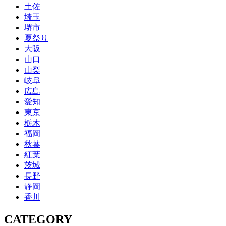
土佐
埼玉
堺市
夏祭り
大阪
山口
山梨
岐阜
広島
愛知
東京
栃木
福岡
秋葉
紅葉
茨城
長野
静岡
香川
CATEGORY