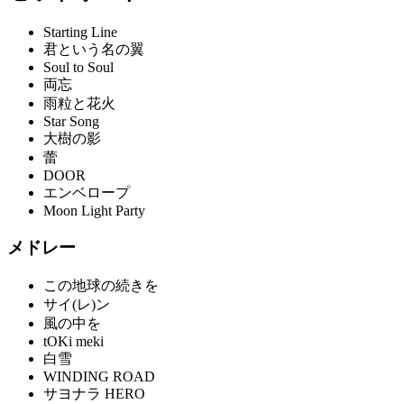
Starting Line
君という名の翼
Soul to Soul
両忘
雨粒と花火
Star Song
大樹の影
蕾
DOOR
エンベロープ
Moon Light Party
メドレー
この地球の続きを
サイ(レ)ン
風の中を
tOKi meki
白雪
WINDING ROAD
サヨナラ HERO